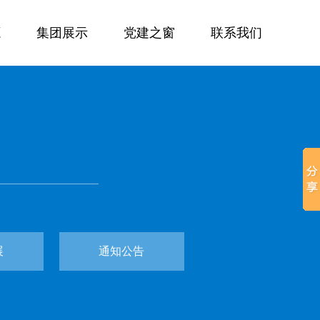
源
集团展示
党建之窗
联系我们
展
通知公告