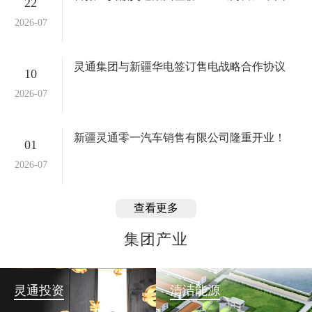
22
2026-07
灵通集团与新疆华电签订售电战略合作协议
10
2026-07
新疆灵通零一汽车销售有限公司隆重开业！
01
2026-07
查看更多
集团产业
灵通投资
清洁能源